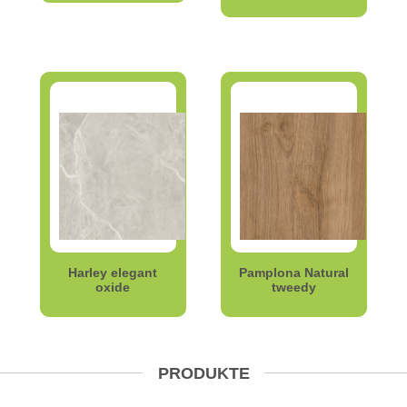
Harley elegant
Pamplona Natural
oxide
tweedy
PRODUKTE