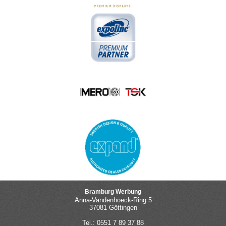
Bramburg Werbung
Anna-Vandenhoeck-Ring 5
37081 Göttingen
Tel.: 0551 7 89 37 88