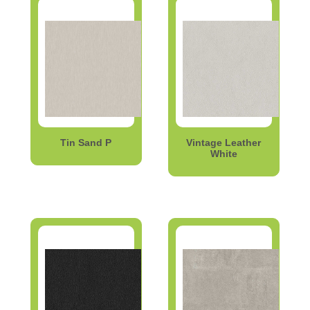
Tin Sand P
Vintage Leather
White