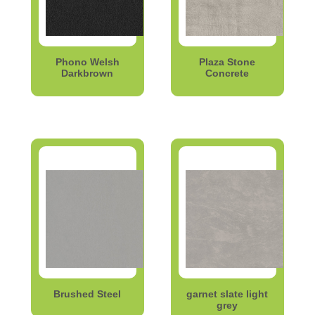
Phono Welsh
Plaza Stone
Darkbrown
Concrete
Brushed Steel
garnet slate light
grey