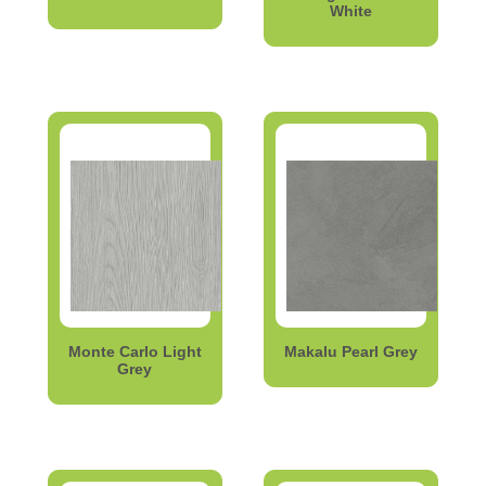
White
Monte Carlo Light
Makalu Pearl Grey
Grey