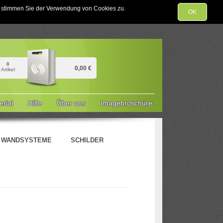
te stimmen Sie der Verwendung von Cookies zu.
OK
0
0,00 €
Artikel
rial
Hilfe
Über uns
Imagebroschüre
& WANDSYSTEME
SCHILDER