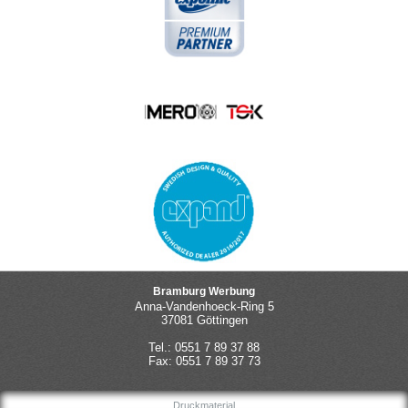
Bramburg Werbung
Anna-Vandenhoeck-Ring 5
37081 Göttingen
Tel.: 0551 7 89 37 88
Fax: 0551 7 89 37 73
Druckmaterial