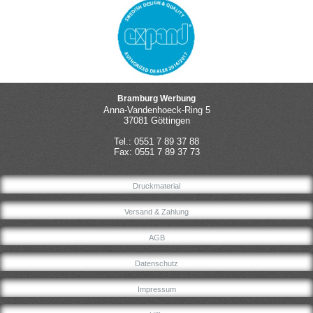
Bramburg Werbung
Anna-Vandenhoeck-Ring 5
37081 Göttingen
Tel.: 0551 7 89 37 88
Fax: 0551 7 89 37 73
Druckmaterial
Versand & Zahlung
AGB
Datenschutz
Impressum