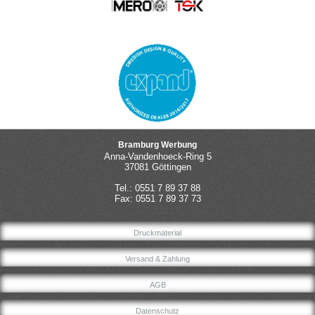
Bramburg Werbung
Anna-Vandenhoeck-Ring 5
37081 Göttingen
Tel.: 0551 7 89 37 88
Fax: 0551 7 89 37 73
Druckmaterial
Versand & Zahlung
AGB
Datenschutz