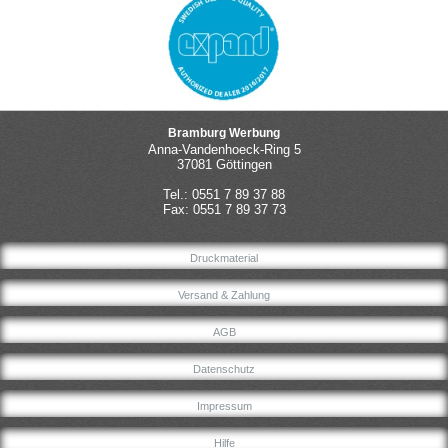
Bramburg Werbung
Anna-Vandenhoeck-Ring 5
37081 Göttingen
Tel.: 0551 7 89 37 88
Fax: 0551 7 89 37 73
Druckmaterial
Versand & Zahlung
AGB
Datenschutz
Impressum
Hilfe