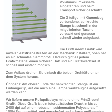
Vollaluminiumkassette
eingefahren und beim
Transport sicher geschützt.
Die 3-teilige, mit Gummizug
verbundene, senkrechte
Stange ist schnell in der
mitgelieferten Tasche
verpackt und genauso
schnell wieder aufgebaut.
Die PrintGreen! Grafik wird
mittels Selbstklebestreifen an der Mechanik installiert, oben hat
es ein schmales Klemmprofil. Dadurch gibt es jedem
Grafikmaterial einen sicheren Halt und ein Grafikwechsel ist
schnell und einfach möglich.
Zum Aufbau drehen Sie einfach die beiden Drehfüße unter
dem System heraus.
Übrigens: Am oberen Ende der senkrechten Stange ist ein
Einhängeclip, auf die auch eine Lampe werkzeuglos aufgesetzt
werden kann!
Wir liefern unsere Rollupdisplays mit und ohne PrintGreen!
Grafik. Diese Grafik ist ein fotorealistischer Druck in bis zu
2400 dpi auf einem robusten, seidenmatten Polyesterstoff.
100% lösungsmittel- und geruchsfrei und schwer entflammbar